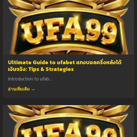
Ultimate Guide to ufabet แทงบอลครึ่งหลังได้
เงินจริง: Tips & Strategies
Introduction to ufab...
อ่านเพิ่มเติม →