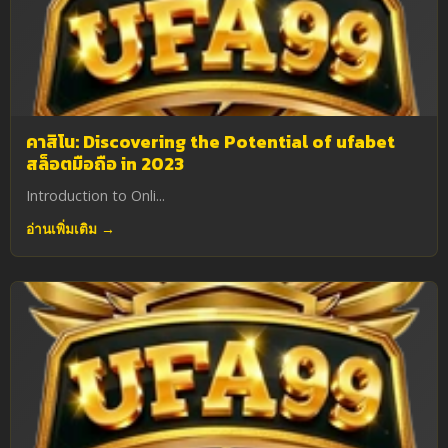
คาสิโน: Discovering the Potential of ufabet
สล็อตมือถือ in 2023
Introduction to Onli...
อ่านเพิ่มเติม →