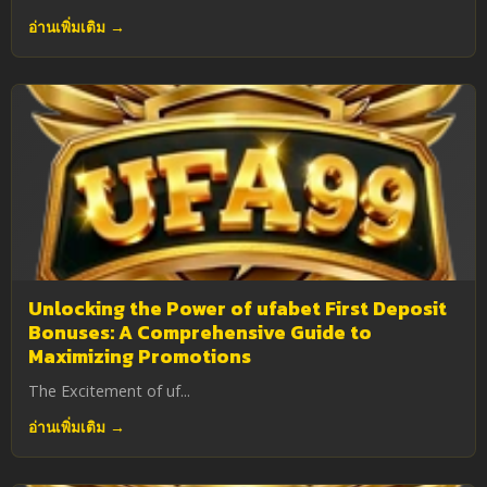
อ่านเพิ่มเติม →
Unlocking the Power of ufabet First Deposit
Bonuses: A Comprehensive Guide to
Maximizing Promotions
The Excitement of uf...
อ่านเพิ่มเติม →