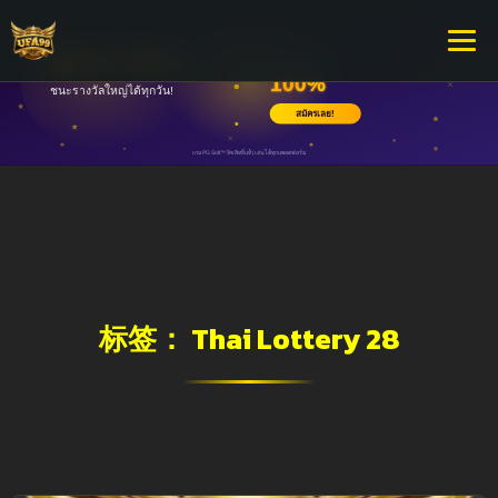
标签：
Thai Lottery 28