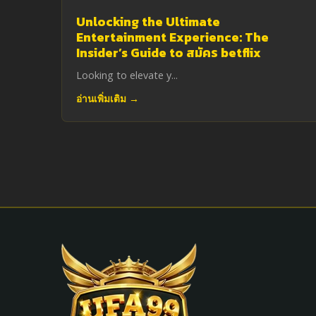
Unlocking the Ultimate
Entertainment Experience: The
Insider’s Guide to สมัคร betflix
Looking to elevate y...
อ่านเพิ่มเติม →