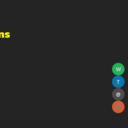
ms
W
T
@