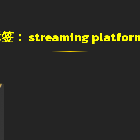
标签：
streaming platfor