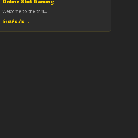
Online Slot Gaming
Welcome to the thril...
อ่านเพิ่มเติม →