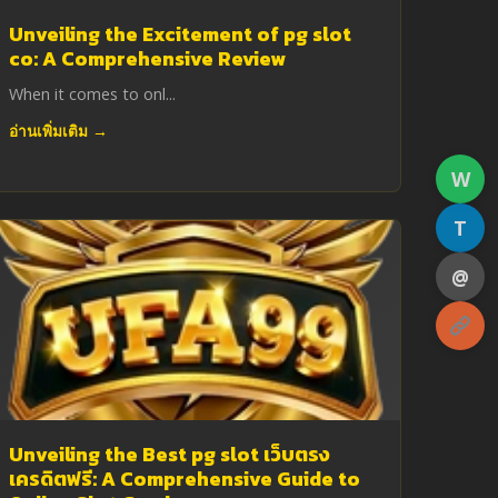
Unveiling the Excitement of pg slot
co: A Comprehensive Review
When it comes to onl...
อ่านเพิ่มเติม →
W
T
@
Unveiling the Best pg slot เว็บตรง
เครดิตฟรี: A Comprehensive Guide to