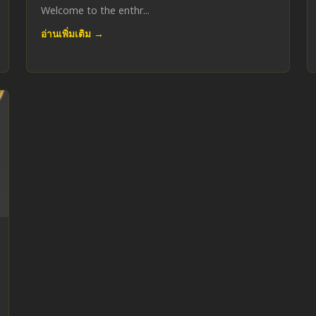
Welcome to the enthr...
อ่านเพิ่มเติม →