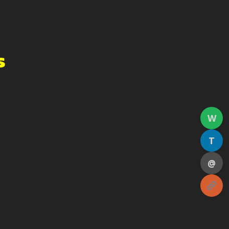
s
W
T
@