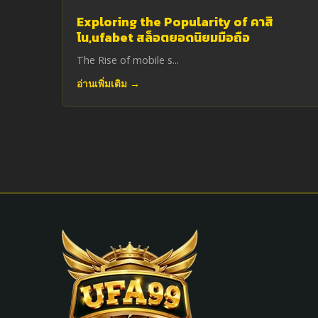
Exploring the Popularity of คาสิ
โน,ufabet สล็อตยอดนิยมมือถือ
The Rise of mobile s...
อ่านเพิ่มเติม →