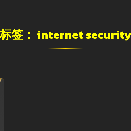
标签：
internet securit