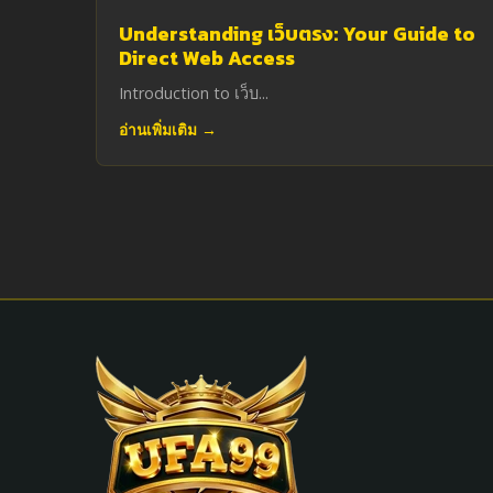
Understanding เว็บตรง: Your Guide to
Direct Web Access
Introduction to เว็บ...
อ่านเพิ่มเติม →