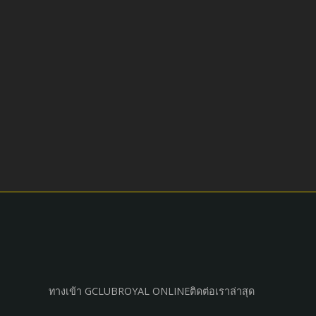
ทางเข้า GCLUB
ROYAL ONLINE
ติดต่อเรา
ล่าสุด