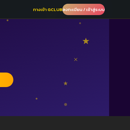
ทางเข้า GCLUB
ลงทะเบียน / เข้าสู่ระบบ