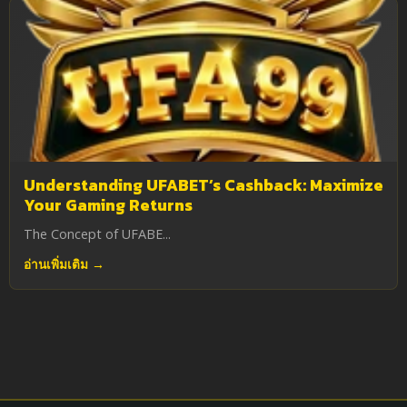
Understanding UFABET’s Cashback: Maximize
Your Gaming Returns
The Concept of UFABE...
อ่านเพิ่มเติม →