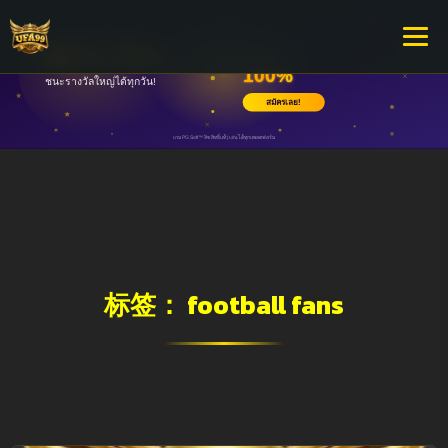
标签：
football fans