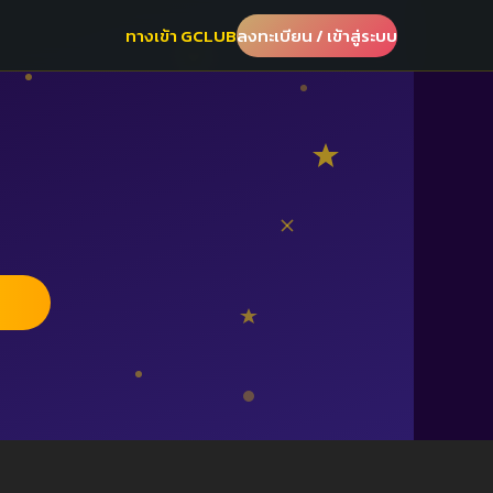
ทางเข้า GCLUB
ลงทะเบียน / เข้าสู่ระบบ