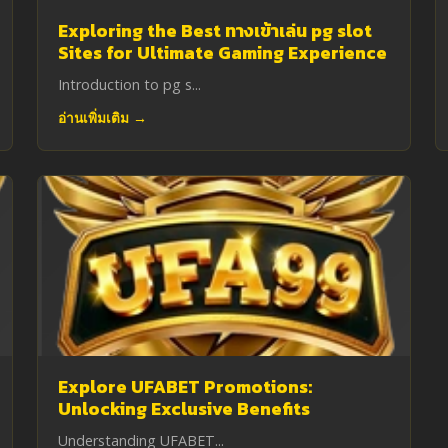
Exploring the Best ทางเข้าเล่น pg slot
Sites for Ultimate Gaming Experience
Introduction to pg s...
อ่านเพิ่มเติม →
Explore UFABET Promotions:
Unlocking Exclusive Benefits
Understanding UFABET...