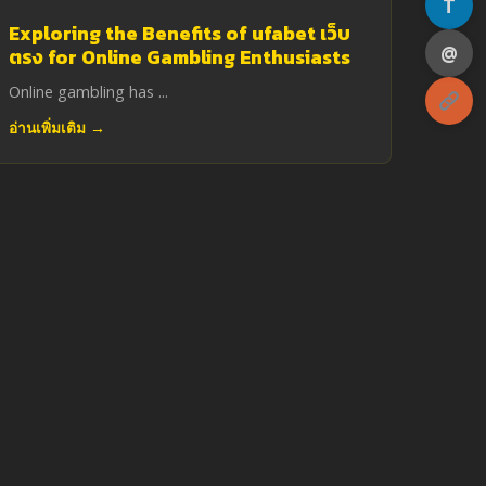
T
Exploring the Benefits of ufabet เว็บ
@
ตรง for Online Gambling Enthusiasts
Online gambling has ...
อ่านเพิ่มเติม →