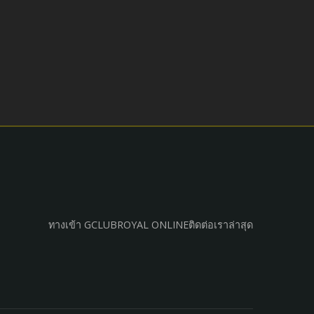
ทางเข้า GCLUB
ROYAL ONLINE
ติดต่อเรา
ล่าสุด