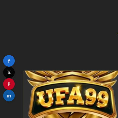
f
𝕏
P
in