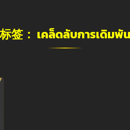
标签：
เคล็ดลับการเดิมพั